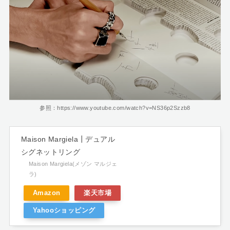
参照：https://www.youtube.com/watch?v=NS36p2Szzb8
Maison Margiela┃デュアル
シグネットリング
Maison Margiela(メゾン マルジェ
ラ)
Amazon
楽天市場
Yahooショッピング