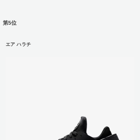
第5位
エア ハラチ