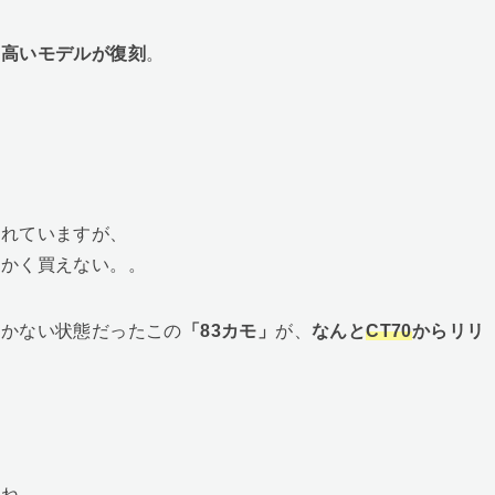
の高いモデルが復刻
。
されていますが、
にかく買えない。。
しかない状態だったこの
「83カモ」
が、
なんと
CT70
からリリ
すね。