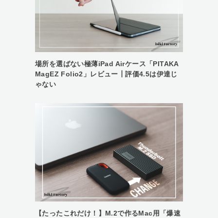
場所を選ばない極薄iPad Airケース「PITAKA
MagEZ Folio2」レビュー┃評価4.5は伊達じ
ゃない
【たったこれだけ！】M.2で作るMac用「爆速