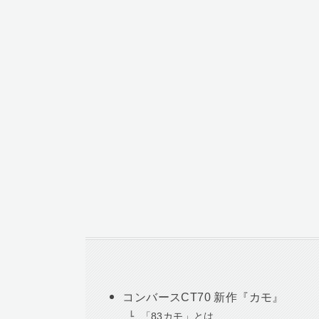
コンバースCT70 新作『カモ』
「83カモ」とは