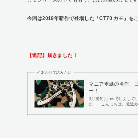
今回は2019年新作で登場した「CT70 カモ」
【追記】
届きました！
あわせて読みたい
マニア垂涎の名作。コン
ー！
3月初旬にsnsで注文して
た！ こんにちは、最近妙