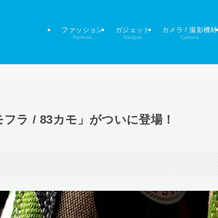
ファッション
ガジェット
カメラ / 撮影機材
Fashion
Gadget
Camera
フラ / 83カモ」がついに登場！