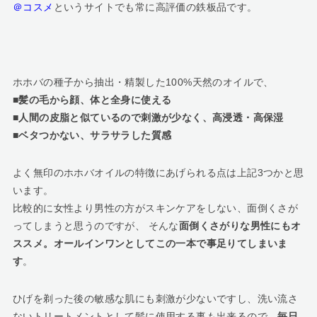
＠コスメ
というサイトでも常に高評価の鉄板品です。
ホホバの種子から抽出・精製した100%天然のオイルで、
■髪の毛から顔、体と全身に使える
■人間の皮脂と似ているので刺激が少なく、高浸透・高保湿
■ベタつかない、サラサラした質感
よく無印のホホバオイルの特徴にあげられる点は上記3つかと思
います。
比較的に女性より男性の方がスキンケアをしない、面倒くさが
ってしまうと思うのですが、 そんな
面倒くさがりな男性にもオ
ススメ。オールインワンとしてこの一本で事足りてしまいま
す
。
ひげを剃った後の敏感な肌にも刺激が少ないですし、洗い流さ
ないトリートメントとして髪に使用する事も出来るので、
毎日