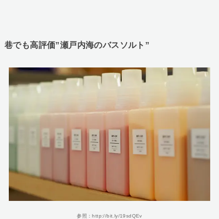
巷でも高評価”瀬戸内海のバスソルト”
参照：http://bit.ly/19sdQEv