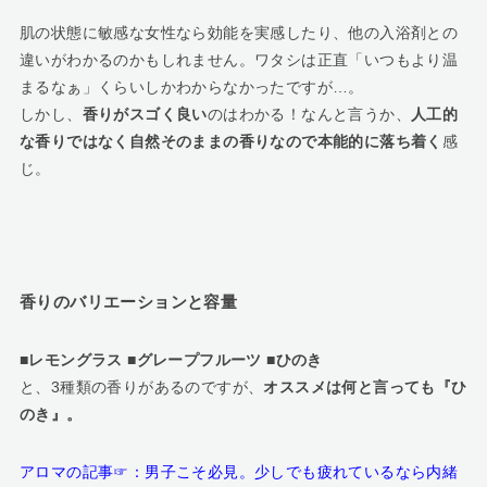
肌の状態に敏感な女性なら効能を実感したり、他の入浴剤との
違いがわかるのかもしれません。ワタシは正直「いつもより温
まるなぁ」くらいしかわからなかったですが…。
しかし、
香りがスゴく良い
のはわかる！なんと言うか、
人工的
な香りではなく自然そのままの香りなので本能的に落ち着く
感
じ。
香りのバリエーションと容量
■レモングラス ■グレープフルーツ ■ひのき
と、3種類の香りがあるのですが、
オススメは何と言っても『ひ
のき』。
アロマの記事☞：
男子こそ必見。少しでも疲れているなら内緒