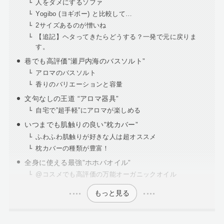
人をダメにするソファ
Yogibo (ヨギボー) と比較して…
2サイズあるのが憎いね
【追記】ヘタってきたらどうする？一発で元に戻りま
す。
巷でも高評価”瀬戸内海のバスソルト”
アロマのバスソルト
香りのバリエーションと容量
文句なしの王道 “アロマ器具”
自宅で”超手軽”にアロマが楽しめる
いつまでも肌触りの良い”枕カバー”
ふわふわ肌触りが好きな人は超オススメ
枕カバーの種類が豊富！
全身に使える最強”ホホバオイル”
@コスメでも高評価の万能オーガニックオイル
もっと見る