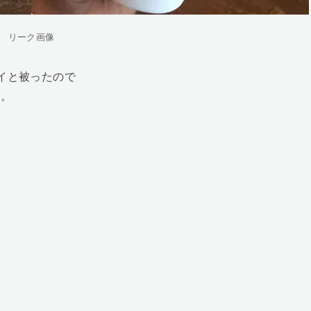
リーク画像
フライと被ったので
な。