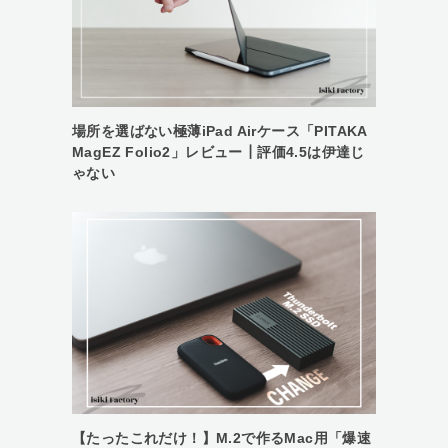
場所を選ばない極薄iPad Airケース「PITAKA
MagEZ Folio2」レビュー┃評価4.5は伊達じ
ゃない
【たったこれだけ！】M.2で作るMac用「爆速