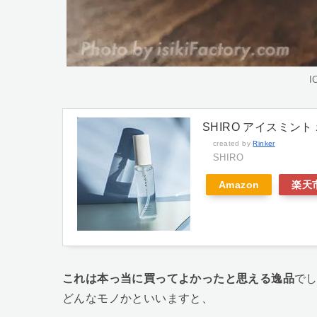
I
SHIRO アイスミント 
created by
Rinker
SHIRO
Amazon
楽天
これは本っ当に買ってよかったと思える逸品
で
どんなモノかといいますと、