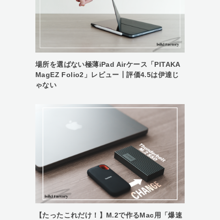
場所を選ばない極薄iPad Airケース「PITAKA
MagEZ Folio2」レビュー┃評価4.5は伊達じ
ゃない
【たったこれだけ！】M.2で作るMac用「爆速