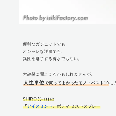
便利なガジェットでも、
オシャレな洋服でも、
異性を魅了する香水でもない。
大袈裟に聞こえるかもしれませんが、
人生単位
で買ってよかったモノ・ベスト10
に
SHIRO (シロ) の
『
アイスミント
』ボディ ミストスプレー